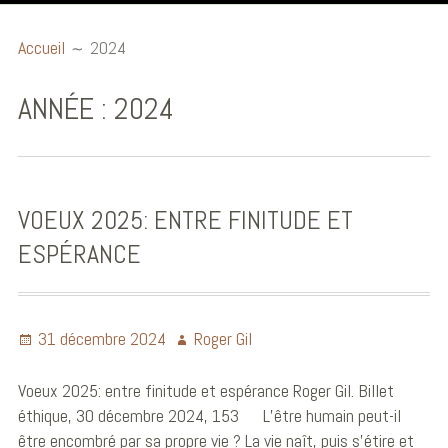
Accueil
Accueil
2024
Billets éthiques
ANNÉE :
2024
Publications et
communications
Conférences
VOEUX 2025: ENTRE FINITUDE ET
Ouvrages
ESPÉRANCE
Audio et Vidéo
Biographie
31 décembre 2024
Roger Gil
Voeux 2025: entre finitude et espérance Roger Gil. Billet
éthique, 30 décembre 2024, 153 L’être humain peut-il
être encombré par sa propre vie ? La vie naît, puis s’étire et