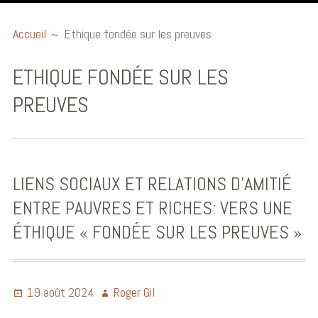
Accueil
Accueil
Ethique fondée sur les preuves
Billets éthiques
ETHIQUE FONDÉE SUR LES
Publications et
PREUVES
communications
Conférences
Ouvrages
LIENS SOCIAUX ET RELATIONS D’AMITIÉ
Audio et Vidéo
ENTRE PAUVRES ET RICHES: VERS UNE
ÉTHIQUE « FONDÉE SUR LES PREUVES »
Biographie
19 août 2024
Roger Gil