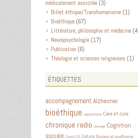
médicalement assistée
(3)
Billet éthique/Transhumanisme
(1)
Bioéthique
(67)
Littérature, philosophie et médecine
(4
Neuropsychologie
(17)
Publication
(6)
Théologie et sciences religieuses
(1)
ÉTIQUETTES
accompagnement
Alzheimer
bioéthique
Care et cure
capacitisme
chronique radio
Cognition
clonage
sociale
Culture
Douleur et souffrance
Covid-19