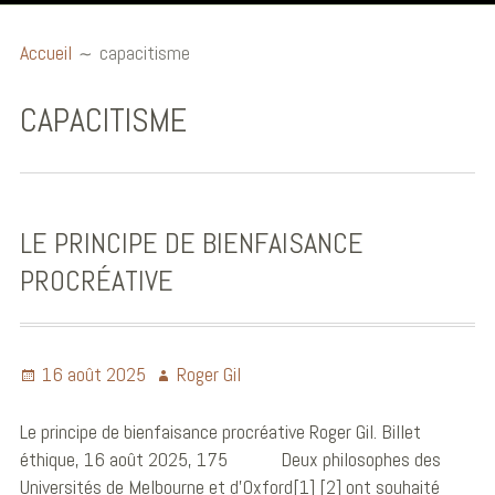
Accueil
Accueil
capacitisme
Billets éthiques
CAPACITISME
Publications et
communications
Conférences
LE PRINCIPE DE BIENFAISANCE
Ouvrages
PROCRÉATIVE
Audio et Vidéo
Biographie
16 août 2025
Roger Gil
Le principe de bienfaisance procréative Roger Gil. Billet
éthique, 16 août 2025, 175 Deux philosophes des
Universités de Melbourne et d’Oxford[1] [2] ont souhaité