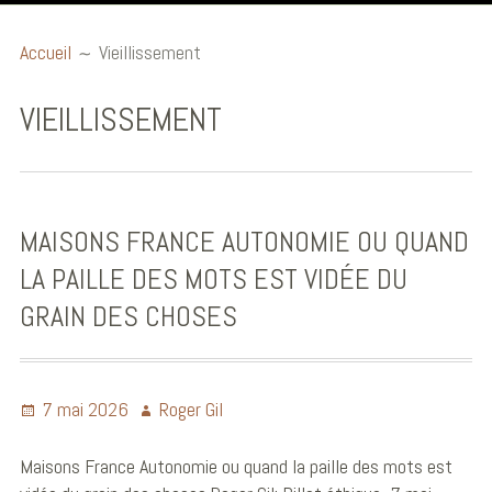
Accueil
Accueil
Vieillissement
Billets éthiques
VIEILLISSEMENT
Publications et
communications
Conférences
MAISONS FRANCE AUTONOMIE OU QUAND
Ouvrages
LA PAILLE DES MOTS EST VIDÉE DU
Audio et Vidéo
GRAIN DES CHOSES
Biographie
7 mai 2026
Roger Gil
Maisons France Autonomie ou quand la paille des mots est