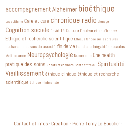
bioéthique
accompagnement
Alzheimer
chronique radio
Care et cure
capacitisme
clonage
Cognition sociale
Culture
Douleur et souffrance
Covid-19
Ethique et recherche scientifique
Ethique fondée sur les preuves
fin de vie
Inégalités sociales
euthanasie et suicide assisté
handicap
Neuropsychologie
One health
Maltraitance
Numérique
Spiritualité
pratique des soins
Robots et combats
Santé et travail
Vieillissement
éthique clinique
éthique et recherche
scientifique
éthique minimaliste
Contact et infos
·
Création - Pierre Tomy Le Boucher
·