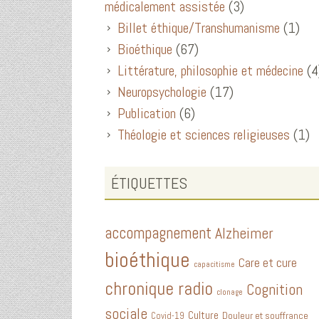
médicalement assistée
(3)
Billet éthique/Transhumanisme
(1)
Bioéthique
(67)
Littérature, philosophie et médecine
(4
Neuropsychologie
(17)
Publication
(6)
Théologie et sciences religieuses
(1)
ÉTIQUETTES
accompagnement
Alzheimer
bioéthique
Care et cure
capacitisme
chronique radio
Cognition
clonage
sociale
Culture
Douleur et souffrance
Covid-19