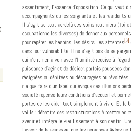
assentiment, l’absence d’opposition. Ce qui veut dir
accompagnants ou les soignants et les résidents une
Il s’agit surtout au-delà des soins routiniers (toile
)
occupationnelles diverses) de donner aux personnel
[6]
pour repérer les besoins, les désirs, les attentes
dans leur vulnérabilité. Il ne s’agit pas de se gar
qui n’ont rien à voir avec l’humilité requise à l’éga
puissance d’agir et de décider, parfois poussées da
résignées ou dépitées ou découragées ou révoltées.
n’a que faire d’un label qui évoque des illusions per
société repense leurs conditions d’accueil et perme
portes de les aider tout simplement à vivre. Et la b
vaille : débattre des restructurations à mettre en 
avenir et intègre le vieillissement à son destin. Un
l’avenir de la jeunesse, que les personnes âgées ne 