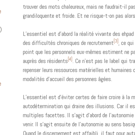
trouver des mots chaleureux, mais ne faudrait-il pa
e
grandiloquente et froide. Et ne risque-t-on pas alor
)
L’essentiel est d’abord la réalité vivante des ehpa
[3]
des difficultés chroniques de recrutement
, ce qu
point que les personnels eux-mêmes estiment ne pas 
[4]
auprès des résidents
. Ce n’est pas le label qui t
repenser leurs ressources matérielles et humaines 
modalités d’accueil des personnes âgées.
e
L’essentiel est d’éviter certes de faire croire à l
autodétermination qui draine des illusions. Car il es
multiples facettes. Il s’agit d’abord de l’autonomie 
venir. Il s’agit ensuite de l’autonomie au sens basi
Quand le discernement est affaibli, il faut pour au