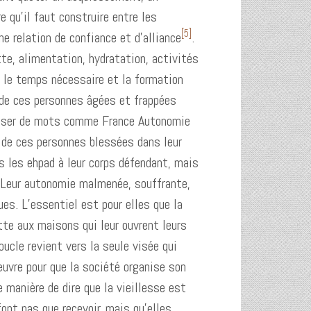
e qu’il faut construire entre les
[5]
 relation de confiance et d’alliance
.
tte, alimentation, hydratation, activités
s le temps nécessaire et la formation
de ces personnes âgées et frappées
gariser de mots comme France Autonomie
rd de ces personnes blessées dans leur
ns les ehpad à leur corps défendant, mais
 Leur autonomie malmenée, souffrante,
dues. L’essentiel est pour elles que la
tte aux maisons qui leur ouvrent leurs
oucle revient vers la seule visée qui
œuvre pour que la société organise son
e manière de dire que la vieillesse est
font pas que recevoir, mais qu’elles