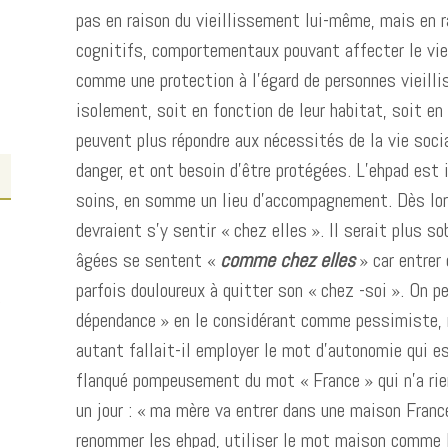
pas en raison du vieillissement lui-même, mais en 
cognitifs, comportementaux pouvant affecter le vie
comme une protection à l’égard de personnes vieillis
isolement, soit en fonction de leur habitat, soit en
peuvent plus répondre aux nécessités de la vie socia
danger, et ont besoin d’être protégées. L’ehpad est 
soins, en somme un lieu d’accompagnement. Dès lors
devraient s’y sentir « chez elles ». Il serait plus s
âgées se sentent «
comme chez elles
» car entrer
parfois douloureux à quitter son « chez -soi ». On p
;
dépendance » en le considérant comme pessimiste,
autant fallait-il employer le mot d’autonomie qui e
flanqué pompeusement du mot « France » qui n’a rien 
un jour : « ma mère va entrer dans une maison Fran
renommer les ehpad, utiliser le mot maison comme l’