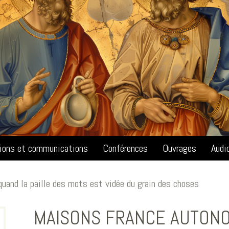
tions et communications
Conférences
Ouvrages
Audi
uand la paille des mots est vidée du grain des choses
MAISONS FRANCE AUTONO