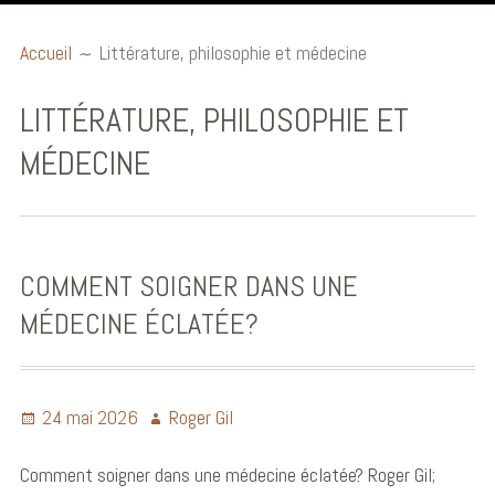
Accueil
Accueil
Littérature, philosophie et médecine
Billets éthiques
LITTÉRATURE, PHILOSOPHIE ET
Publications et
MÉDECINE
communications
Conférences
Ouvrages
COMMENT SOIGNER DANS UNE
Audio et Vidéo
MÉDECINE ÉCLATÉE?
Biographie
24 mai 2026
Roger Gil
Comment soigner dans une médecine éclatée? Roger Gil;