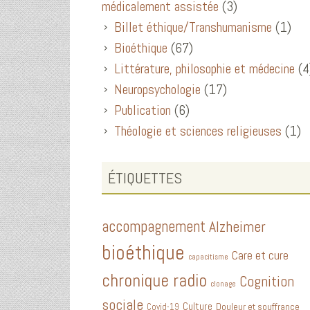
médicalement assistée
(3)
Billet éthique/Transhumanisme
(1)
Bioéthique
(67)
Littérature, philosophie et médecine
(4
Neuropsychologie
(17)
Publication
(6)
Théologie et sciences religieuses
(1)
ÉTIQUETTES
accompagnement
Alzheimer
bioéthique
Care et cure
capacitisme
chronique radio
Cognition
clonage
sociale
Culture
Douleur et souffrance
Covid-19