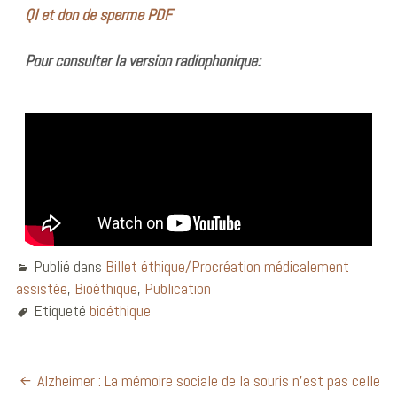
QI et don de sperme PDF
Pour consulter la version radiophonique:
Publié dans
Billet éthique/Procréation médicalement
assistée
,
Bioéthique
,
Publication
Etiqueté
bioéthique
Alzheimer : La mémoire sociale de la souris n’est pas celle