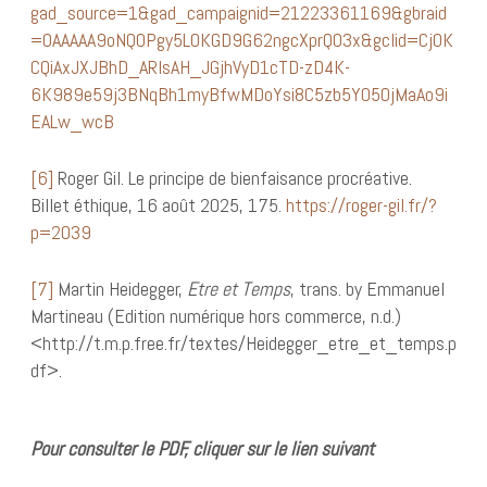
gad_source=1&gad_campaignid=21223361169&gbraid
=0AAAAA9oNQ0Pgy5LOKGD9G62ngcXprQ03x&gclid=Cj0K
CQiAxJXJBhD_ARIsAH_JGjhVyD1cTD-zD4K-
6K989e59j3BNqBh1myBfwMDoYsi8C5zb5YO5OjMaAo9i
EALw_wcB
[6]
Roger Gil. Le principe de bienfaisance procréative.
Billet éthique, 16 août 2025, 175.
https://roger-gil.fr/?
p=2039
[7]
Martin Heidegger,
Etre et Temps
, trans. by Emmanuel
Martineau (Edition numérique hors commerce, n.d.)
<http://t.m.p.free.fr/textes/Heidegger_etre_et_temps.p
df>.
Pour consulter le PDF, cliquer sur le lien suivant