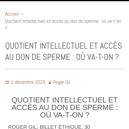
Accueil
Accueil
Quotient intellectuel et accès au don de sperme : où va-t-on
Billets éthiques
?
Publications et
communications
QUOTIENT INTELLECTUEL ET ACCÈS
Conférences
AU DON DE SPERME : OÙ VA-T-ON ?
Ouvrages
Audio et Vidéo
1 décembre 2025
Roger Gil
Biographie
QUOTIENT INTELLECTUEL ET
ACCÈS AU DON DE SPERME :
OÙ VA-T-ON ?
ROGER GIL; BILLET ÉTHIQUE, 30