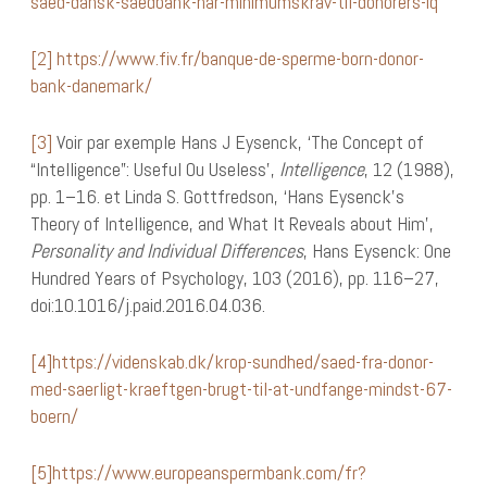
saed-dansk-saedbank-har-minimumskrav-til-donorers-iq
[2]
https://www.fiv.fr/banque-de-sperme-born-donor-
bank-danemark/
[3]
Voir par exemple Hans J Eysenck, ‘The Concept of
“Intelligence”: Useful Ou Useless’,
Intelligence
, 12 (1988),
pp. 1–16. et Linda S. Gottfredson, ‘Hans Eysenck’s
Theory of Intelligence, and What It Reveals about Him’,
Personality and Individual Differences
, Hans Eysenck: One
Hundred Years of Psychology, 103 (2016), pp. 116–27,
doi:10.1016/j.paid.2016.04.036.
[4]
https://videnskab.dk/krop-sundhed/saed-fra-donor-
med-saerligt-kraeftgen-brugt-til-at-undfange-mindst-67-
boern/
[5]
https://www.europeanspermbank.com/fr?