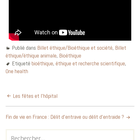
Publié dans
Billet éthique/Bioéthique et société
,
Billet
éthique/éthique animale
,
Bioéthique
Etiqueté
bioéthique
,
éthique et recherche scientifique
,
One health
Les fêtes et l’hôpital
Fin de vie en France : Délit d’entrave ou délit d’entraide ?