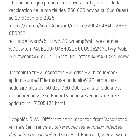
3
On ne peut que prendre acte avec soulagement de la
vaccination de la moitié des 750 000 bovins du Sud-Ouest
au 27 décembre 2025 :
https://x.com/AnnieGenevard/status/20049484022666
65082?
ref_src=twsrc%5Etfw%7Ctwcamp%5Etweetembed
%7Ctwterm%5E2004948402266665082%7Ctwgr%5E
%7Ctwcon%5Es1_c10&ref_url=https%3A%2F%2Fwww
.franceinfo.fr%2Feconomie%2Fcrise%2Fblocus-des-
agriculteurs%2Fdermatose-nodulaire%2Fdermatose-
nodulaire-plus-de-50-des-750-000-bovins-ont-deja-ete-
vaccines-dans-le-sud-ouest-annonce-la-ministre-de-l-
agriculture_7705471.html
4
appelés DIVA : Differentiating Infected from Vaccinated
Animals (en français :
différencier les animaux infectés
des animaux vaccinés
). Tsion B et Fanose T, « Review on