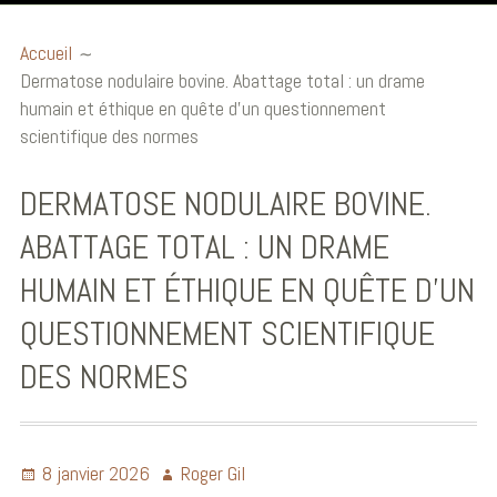
Accueil
Accueil
Dermatose nodulaire bovine. Abattage total : un drame
Billets éthiques
humain et éthique en quête d’un questionnement
Publications et
scientifique des normes
communications
DERMATOSE NODULAIRE BOVINE.
Conférences
ABATTAGE TOTAL : UN DRAME
Ouvrages
HUMAIN ET ÉTHIQUE EN QUÊTE D’UN
Audio et Vidéo
QUESTIONNEMENT SCIENTIFIQUE
Biographie
DES NORMES
8 janvier 2026
Roger Gil