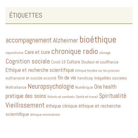
ÉTIQUETTES
bioéthique
accompagnement
Alzheimer
chronique radio
Care et cure
capacitisme
clonage
Cognition sociale
Culture
Douleur et souffrance
Covid-19
Ethique et recherche scientifique
Ethique fondée sur les preuves
fin de vie
Inégalités sociales
euthanasie et suicide assisté
handicap
Neuropsychologie
One health
Maltraitance
Numérique
Spiritualité
pratique des soins
Robots et combats
Santé et travail
Vieillissement
éthique clinique
éthique et recherche
scientifique
éthique minimaliste