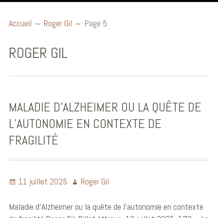
Accueil
Accueil
Roger Gil
Page 5
Billets éthiques
ROGER GIL
Publications et
communications
Conférences
MALADIE D’ALZHEIMER OU LA QUÊTE DE
Ouvrages
L’AUTONOMIE EN CONTEXTE DE
Audio et Vidéo
FRAGILITÉ
Biographie
11 juillet 2025
Roger Gil
Maladie d’Alzheimer ou la quête de l’autonomie en contexte