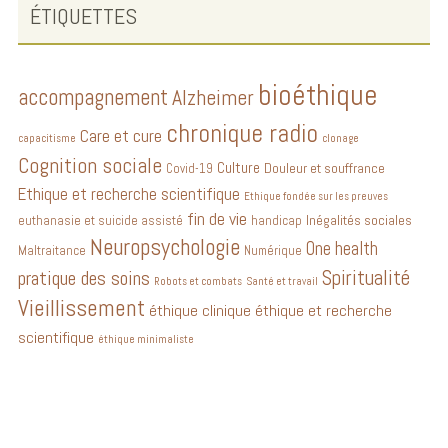
ÉTIQUETTES
bioéthique
accompagnement
Alzheimer
chronique radio
Care et cure
capacitisme
clonage
Cognition sociale
Culture
Douleur et souffrance
Covid-19
Ethique et recherche scientifique
Ethique fondée sur les preuves
fin de vie
Inégalités sociales
euthanasie et suicide assisté
handicap
Neuropsychologie
One health
Maltraitance
Numérique
Spiritualité
pratique des soins
Robots et combats
Santé et travail
Vieillissement
éthique clinique
éthique et recherche
scientifique
éthique minimaliste